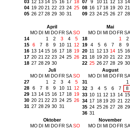
03
12
13
14
15
16
17
18
07
9
10
11
12
13
14
04
19
20
21
22
23
24
25
08
16
17
18
19
20
21
05
26
27
28
29
30
31
09
23
24
25
26
27
28
April
Mai
MO
DI
MI
DO
FR
SA
SO
MO
DI
MI
DO
FR
S
14
1
2
3
4
5
18
1
2
15
6
7
8
9
10
11
12
19
4
5
6
7
8
9
16
13
14
15
16
17
18
19
20
11
12
13
14
15
16
17
20
21
22
23
24
25
26
21
18
19
20
21
22
23
18
27
28
29
30
22
25
26
27
28
29
30
Juli
August
MO
DI
MI
DO
FR
SA
SO
MO
DI
MI
DO
FR
S
27
1
2
3
4
5
31
1
28
6
7
8
9
10
11
12
32
3
4
5
6
7
8
29
13
14
15
16
17
18
19
33
10
11
12
13
14
15
30
20
21
22
23
24
25
26
34
17
18
19
20
21
22
31
27
28
29
30
31
35
24
25
26
27
28
29
36
31
Oktober
November
MO
DI
MI
DO
FR
SA
SO
MO
DI
MI
DO
FR
S