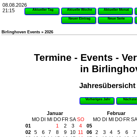
08.08.2026
Aktueller Tag
Aktuelle Woche
Aktueller Monat
21:15
Neuer Eintrag
Neue Serie
Birlinghoven Events » 2026
Termine - Events - Ve
in Birlingh
Jahresübersicht
Vorheriges Jahr
Nächste
Januar
Februar
MO
DI
MI
DO
FR
SA
SO
MO
DI
MI
DO
FR
S
01
1
2
3
4
05
02
5
6
7
8
9
10
11
06
2
3
4
5
6
7