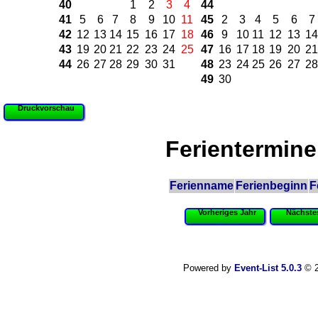
40
1
2
3
4
44
41
5
6
7
8
9
10
11
45
2
3
4
5
6
7
42
12
13
14
15
16
17
18
46
9
10
11
12
13
14
43
19
20
21
22
23
24
25
47
16
17
18
19
20
21
44
26
27
28
29
30
31
48
23
24
25
26
27
28
49
30
Druckvorschau
Ferientermine
Ferienname
Ferienbeginn
F
Vorheriges Jahr
Nächste
Powered by
Event-List 5.0.3
© 2