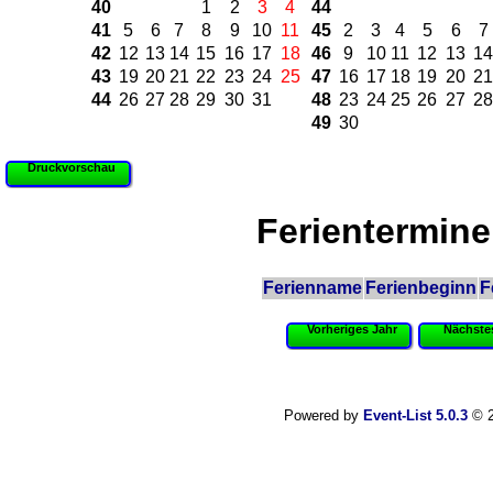
40
1
2
3
4
44
41
5
6
7
8
9
10
11
45
2
3
4
5
6
7
42
12
13
14
15
16
17
18
46
9
10
11
12
13
14
43
19
20
21
22
23
24
25
47
16
17
18
19
20
21
44
26
27
28
29
30
31
48
23
24
25
26
27
28
49
30
Druckvorschau
Ferientermine
Ferienname
Ferienbeginn
F
Vorheriges Jahr
Nächste
Powered by
Event-List 5.0.3
© 2