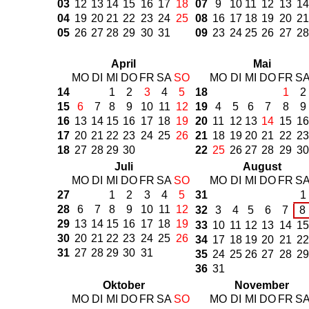
03
12
13
14
15
16
17
18
07
9
10
11
12
13
14
04
19
20
21
22
23
24
25
08
16
17
18
19
20
21
05
26
27
28
29
30
31
09
23
24
25
26
27
28
April
Mai
MO
DI
MI
DO
FR
SA
SO
MO
DI
MI
DO
FR
S
14
1
2
3
4
5
18
1
2
15
6
7
8
9
10
11
12
19
4
5
6
7
8
9
16
13
14
15
16
17
18
19
20
11
12
13
14
15
16
17
20
21
22
23
24
25
26
21
18
19
20
21
22
23
18
27
28
29
30
22
25
26
27
28
29
30
Juli
August
MO
DI
MI
DO
FR
SA
SO
MO
DI
MI
DO
FR
S
27
1
2
3
4
5
31
1
28
6
7
8
9
10
11
12
32
3
4
5
6
7
8
29
13
14
15
16
17
18
19
33
10
11
12
13
14
15
30
20
21
22
23
24
25
26
34
17
18
19
20
21
22
31
27
28
29
30
31
35
24
25
26
27
28
29
36
31
Oktober
November
MO
DI
MI
DO
FR
SA
SO
MO
DI
MI
DO
FR
S