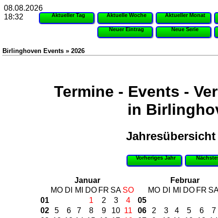
08.08.2026
Aktueller Tag
Aktuelle Woche
Aktueller Monat
18:32
Neuer Eintrag
Neue Serie
Birlinghoven Events » 2026
Termine - Events - Ve
in Birlingh
Jahresübersicht
Vorheriges Jahr
Nächste
Januar
Februar
MO
DI
MI
DO
FR
SA
SO
MO
DI
MI
DO
FR
S
01
1
2
3
4
05
02
5
6
7
8
9
10
11
06
2
3
4
5
6
7