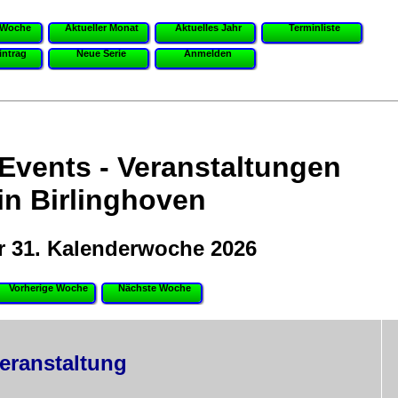
 Woche
Aktueller Monat
Aktuelles Jahr
Terminliste
intrag
Neue Serie
Anmelden
 Events - Veranstaltungen
in Birlinghoven
r 31. Kalenderwoche 2026
Vorherige Woche
Nächste Woche
eranstaltung