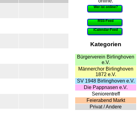
online.
Wer ist online?
RSS-Feed
iCalendar-Feed
Kategorien
Bürgerverein Birlinghoven
e.V.
Männerchor Birlinghoven
1872 e.V.
SV 1948 Birlinghoven e.V.
Die Pappnasen e.V.
Seniorentreff
Feierabend Markt
Privat / Andere