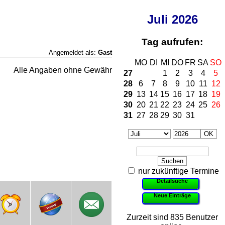
Juli
2026
Tag aufrufen:
Angemeldet als:
Gast
MO
DI
MI
DO
FR
SA
SO
Alle Angaben ohne Gewähr
27
1
2
3
4
5
28
6
7
8
9
10
11
12
29
13
14
15
16
17
18
19
30
20
21
22
23
24
25
26
31
27
28
29
30
31
nur zukünftige Termine
Detailsuche
Neue Einträge
Zurzeit sind 835 Benutzer