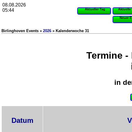
08.08.2026
Aktueller Tag
Aktuelle
05:44
Neuer E
Birlinghoven Events »
2026
» Kalenderwoche 31
Termine -
in de
Datum
V