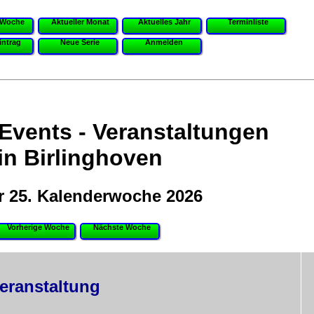
 Woche
Aktueller Monat
Aktuelles Jahr
Terminliste
intrag
Neue Serie
Anmelden
 Events - Veranstaltungen
in Birlinghoven
r 25. Kalenderwoche 2026
Vorherige Woche
Nächste Woche
eranstaltung