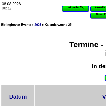
08.08.2026
Aktueller Tag
Aktuelle
00:32
Neuer E
Birlinghoven Events »
2026
» Kalenderwoche 25
Termine -
in de
Datum
V