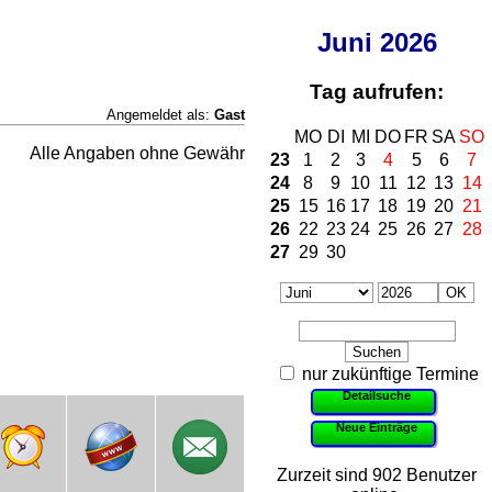
Juni
2026
Tag aufrufen:
Angemeldet als:
Gast
MO
DI
MI
DO
FR
SA
SO
Alle Angaben ohne Gewähr
23
1
2
3
4
5
6
7
24
8
9
10
11
12
13
14
25
15
16
17
18
19
20
21
26
22
23
24
25
26
27
28
27
29
30
nur zukünftige Termine
Detailsuche
Neue Einträge
Zurzeit sind 902 Benutzer