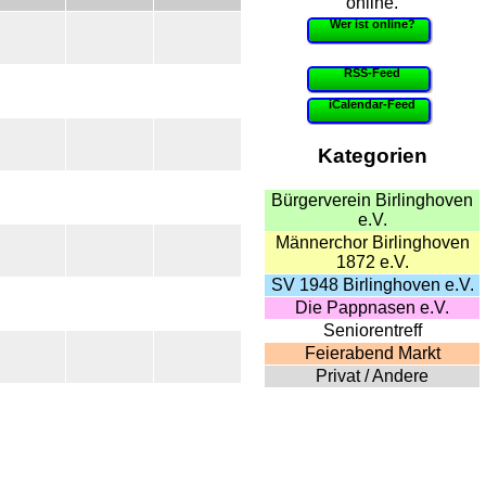
online.
Wer ist online?
RSS-Feed
iCalendar-Feed
Kategorien
Bürgerverein Birlinghoven
e.V.
Männerchor Birlinghoven
1872 e.V.
SV 1948 Birlinghoven e.V.
Die Pappnasen e.V.
Seniorentreff
Feierabend Markt
Privat / Andere