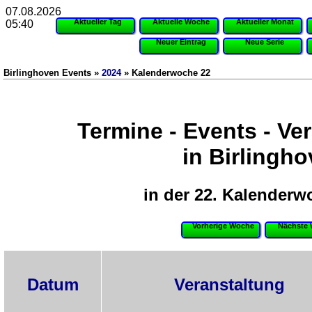
07.08.2026
Aktueller Tag
Aktuelle Woche
Aktueller Monat
05:40
Neuer Eintrag
Neue Serie
Birlinghoven Events »
2024
» Kalenderwoche 22
Termine - Events - Ve
in Birlingh
in der 22. Kalenderw
Vorherige Woche
Nächste
Datum
Veranstaltung