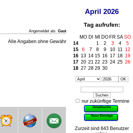
April
2026
Tag aufrufen:
Angemeldet als:
Gast
MO
DI
MI
DO
FR
SA
SO
Alle Angaben ohne Gewähr
14
1
2
3
4
5
15
6
7
8
9
10
11
12
16
13
14
15
16
17
18
19
17
20
21
22
23
24
25
26
18
27
28
29
30
nur zukünftige Termine
Detailsuche
Neue Einträge
Zurzeit sind 843 Benutzer