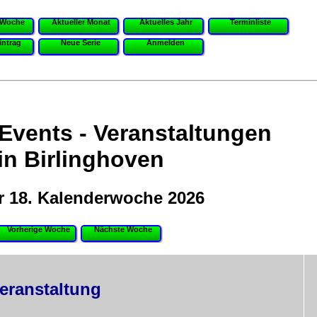
 Woche
Aktueller Monat
Aktuelles Jahr
Terminliste
intrag
Neue Serie
Anmelden
 Events - Veranstaltungen
in Birlinghoven
r 18. Kalenderwoche 2026
Vorherige Woche
Nächste Woche
eranstaltung