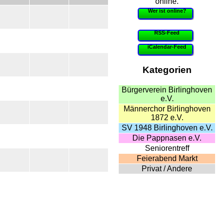
online.
Wer ist online?
RSS-Feed
iCalendar-Feed
Kategorien
Bürgerverein Birlinghoven
e.V.
Männerchor Birlinghoven
1872 e.V.
SV 1948 Birlinghoven e.V.
Die Pappnasen e.V.
Seniorentreff
Feierabend Markt
Privat / Andere