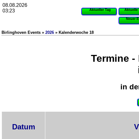
08.08.2026
Aktueller Tag
Aktuelle
03:23
Neuer E
Birlinghoven Events »
2026
» Kalenderwoche 18
Termine -
in de
Datum
V