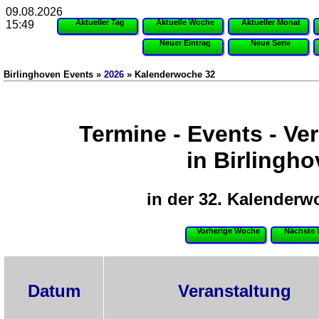
09.08.2026
Aktueller Tag
Aktuelle Woche
Aktueller Monat
15:49
Neuer Eintrag
Neue Serie
Birlinghoven Events »
2026
» Kalenderwoche 32
Termine - Events - Ve
in Birlingh
in der 32. Kalenderw
Vorherige Woche
Nächste
Datum
Veranstaltung