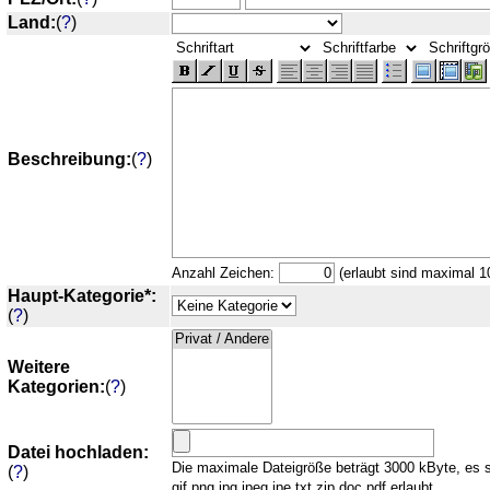
Land:
(
?
)
Beschreibung:
(
?
)
Anzahl Zeichen:
(erlaubt sind maximal 1
Haupt-Kategorie*:
(
?
)
Weitere
Kategorien:
(
?
)
Datei hochladen:
Die maximale Dateigröße beträgt 3000 kByte, es 
(
?
)
gif,png,jpg,jpeg,jpe,txt,zip,doc,pdf erlaubt.