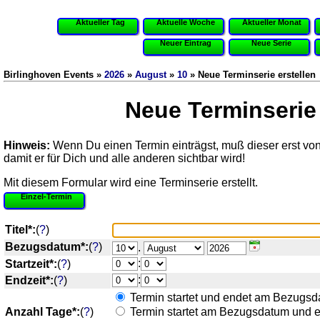
Aktueller Tag
Aktuelle Woche
Aktueller Monat
Neuer Eintrag
Neue Serie
Birlinghoven Events »
2026
»
August
»
10
» Neue Terminserie erstellen
Neue Terminserie 
Hinweis:
Wenn Du einen Termin einträgst, muß dieser erst vo
damit er für Dich und alle anderen sichtbar wird!
Mit diesem Formular wird eine Terminserie erstellt.
Einzel-Termin
Titel*:
(
?
)
Bezugsdatum*:
(
?
)
.
:
Startzeit*:
(
?
)
:
Endzeit*:
(
?
)
Termin startet und endet am Bezugsd
Anzahl Tage*:
(
?
)
Termin startet am Bezugsdatum und 