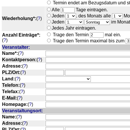
Termin endet am Bezugsdatum und st
Alle
Tage eintragen.
Jeden
. des Monats alle
Mon
Wiederholung*:
(
?
)
Jeden
im Monat
Jedes Jahr eintragen.
Trage den Termin
mal ein.
Anzahl Einträge*:
(
?
)
Trage den Termin maximal bis zum
Veranstalter:
Name*:
(
?
)
Kontaktperson:
(
?
)
Adresse:
(
?
)
PLZ/Ort:
(
?
)
Land:
(
?
)
Telefon:
(
?
)
Telefax:
(
?
)
E-Mail:
(
?
)
Homepage:
(
?
)
Veranstaltungsort:
Name:
(
?
)
Adresse:
(
?
)
PLZ/Ort:
(
?
)