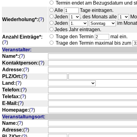
Termin endet am Bezugsdatum und st
Alle
Tage eintragen.
Jeden
. des Monats alle
Mon
Wiederholung*:
(
?
)
Jeden
im Monat
Jedes Jahr eintragen.
Trage den Termin
mal ein.
Anzahl Einträge*:
(
?
)
Trage den Termin maximal bis zum
Veranstalter:
Name*:
(
?
)
Kontaktperson:
(
?
)
Adresse:
(
?
)
PLZ/Ort:
(
?
)
Land:
(
?
)
Telefon:
(
?
)
Telefax:
(
?
)
E-Mail:
(
?
)
Homepage:
(
?
)
Veranstaltungsort:
Name:
(
?
)
Adresse:
(
?
)
PLZ/Ort:
(
?
)