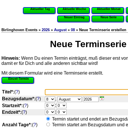
Aktueller Tag
Aktuelle Woche
Aktueller Monat
Neuer Eintrag
Neue Serie
Birlinghoven Events »
2026
»
August
»
08
» Neue Terminserie erstellen
Neue Terminserie 
Hinweis:
Wenn Du einen Termin einträgst, muß dieser erst vo
damit er für Dich und alle anderen sichtbar wird!
Mit diesem Formular wird eine Terminserie erstellt.
Einzel-Termin
Titel*:
(
?
)
Bezugsdatum*:
(
?
)
.
:
Startzeit*:
(
?
)
:
Endzeit*:
(
?
)
Termin startet und endet am Bezugsd
Anzahl Tage*:
(
?
)
Termin startet am Bezugsdatum und 