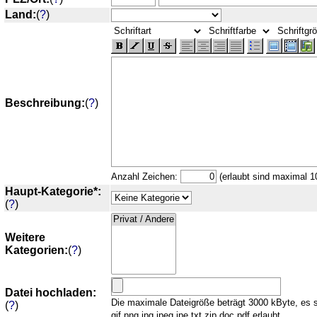
Land:
(
?
)
Beschreibung:
(
?
)
Anzahl Zeichen:
(erlaubt sind maximal 1
Haupt-Kategorie*:
(
?
)
Weitere
Kategorien:
(
?
)
Datei hochladen:
Die maximale Dateigröße beträgt 3000 kByte, es 
(
?
)
gif,png,jpg,jpeg,jpe,txt,zip,doc,pdf erlaubt.