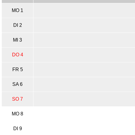
MO 1
DI 2
MI 3
DO 4
FR 5
SA 6
SO 7
MO 8
DI 9