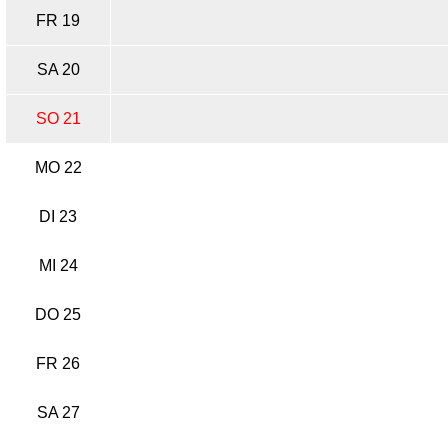
FR 19
SA 20
SO 21
MO 22
DI 23
MI 24
DO 25
FR 26
SA 27