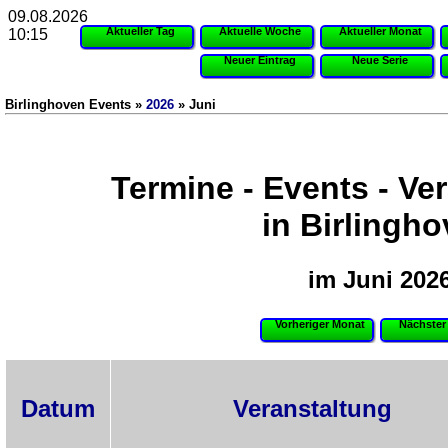
09.08.2026
Aktueller Tag
Aktuelle Woche
Aktueller Monat
10:15
Neuer Eintrag
Neue Serie
Birlinghoven Events »
2026
» Juni
Termine - Events - Ve
in Birlingh
im Juni 202
Vorheriger Monat
Nächster
Datum
Veranstaltung