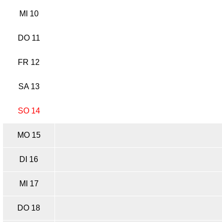
MI 10
DO 11
FR 12
SA 13
SO 14
MO 15
DI 16
MI 17
DO 18