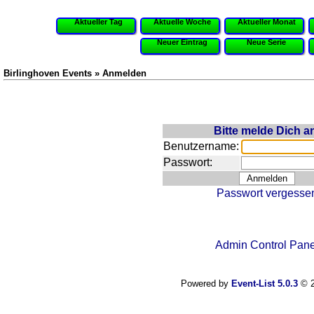
Aktueller Tag
Aktuelle Woche
Aktueller Monat
Neuer Eintrag
Neue Serie
Birlinghoven Events » Anmelden
Bitte melde Dich a
Benutzername:
Passwort:
Passwort vergesse
Admin Control Pane
Powered by
Event-List 5.0.3
© 2