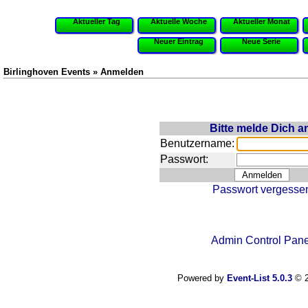
Aktueller Tag
Aktuelle Woche
Aktueller Monat
Neuer Eintrag
Neue Serie
Birlinghoven Events » Anmelden
Bitte melde Dich a
Benutzername:
Passwort:
Passwort vergesse
Admin Control Pane
Powered by
Event-List 5.0.3
© 2