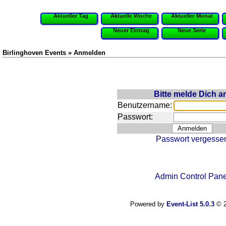
Aktueller Tag
Aktuelle Woche
Aktueller Monat
Neuer Eintrag
Neue Serie
Birlinghoven Events » Anmelden
Bitte melde Dich a
Benutzername:
Passwort:
Passwort vergesse
Admin Control Pane
Powered by
Event-List 5.0.3
© 2