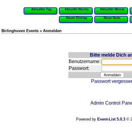
Aktueller Tag
Aktuelle Woche
Aktueller Monat
Neuer Eintrag
Neue Serie
Birlinghoven Events » Anmelden
Bitte melde Dich a
Benutzername:
Passwort:
Passwort vergesse
Admin Control Pane
Powered by
Event-List 5.0.3
© 2