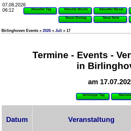
07.08.2026
Aktueller Tag
Aktuelle Woche
Aktueller Monat
06:12
Neuer Eintrag
Neue Serie
Birlinghoven Events »
2026
»
Juli
» 17
Termine - Events - Ve
in Birlingh
am 17.07.202
Vorheriger Tag
Nächste
Datum
Veranstaltung