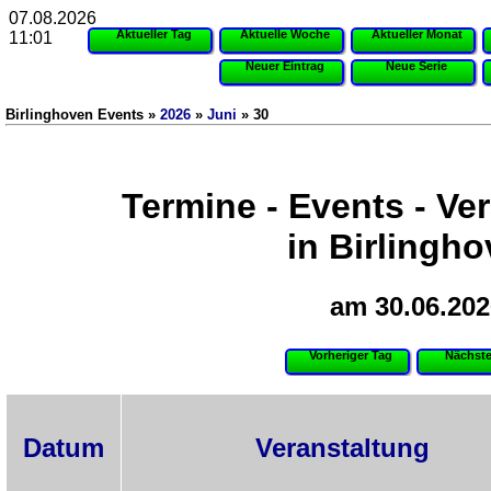
07.08.2026
Aktueller Tag
Aktuelle Woche
Aktueller Monat
11:01
Neuer Eintrag
Neue Serie
Birlinghoven Events »
2026
»
Juni
» 30
Termine - Events - Ve
in Birlingh
am 30.06.202
Vorheriger Tag
Nächste
Datum
Veranstaltung