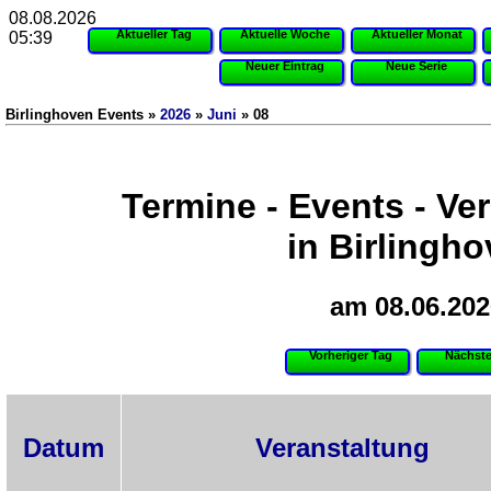
08.08.2026
Aktueller Tag
Aktuelle Woche
Aktueller Monat
05:39
Neuer Eintrag
Neue Serie
Birlinghoven Events »
2026
»
Juni
» 08
Termine - Events - Ve
in Birlingh
am 08.06.202
Vorheriger Tag
Nächste
Datum
Veranstaltung