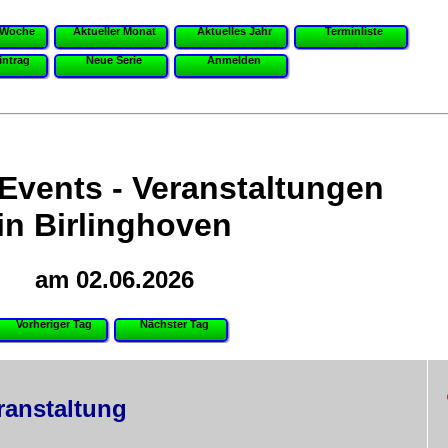
 Woche
Aktueller Monat
Aktuelles Jahr
Terminliste
intrag
Neue Serie
Anmelden
 Events - Veranstaltungen
in Birlinghoven
am 02.06.2026
Vorheriger Tag
Nächster Tag
ranstaltung