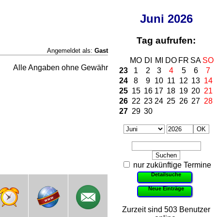
Juni
2026
Tag aufrufen:
Angemeldet als:
Gast
MO
DI
MI
DO
FR
SA
SO
Alle Angaben ohne Gewähr
23
1
2
3
4
5
6
7
24
8
9
10
11
12
13
14
25
15
16
17
18
19
20
21
26
22
23
24
25
26
27
28
27
29
30
nur zukünftige Termine
Detailsuche
Neue Einträge
Zurzeit sind 503 Benutzer