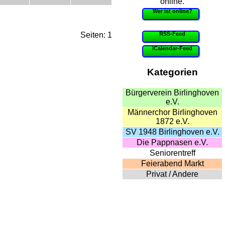
online.
Wer ist online?
RSS-Feed
Seiten: 1
iCalendar-Feed
Kategorien
Bürgerverein Birlinghoven
e.V.
Männerchor Birlinghoven
1872 e.V.
SV 1948 Birlinghoven e.V.
Die Pappnasen e.V.
Seniorentreff
Feierabend Markt
Privat / Andere