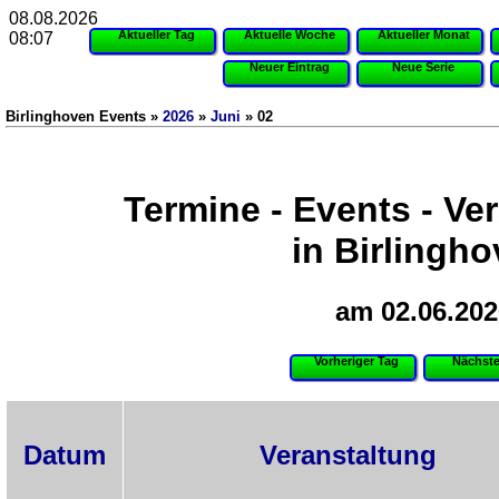
08.08.2026
Aktueller Tag
Aktuelle Woche
Aktueller Monat
08:07
Neuer Eintrag
Neue Serie
Birlinghoven Events »
2026
»
Juni
» 02
Termine - Events - Ve
in Birlingh
am 02.06.202
Vorheriger Tag
Nächste
Datum
Veranstaltung