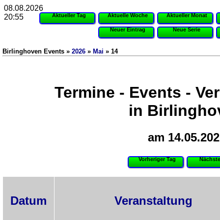
08.08.2026
Aktueller Tag
Aktuelle Woche
Aktueller Monat
20:55
Neuer Eintrag
Neue Serie
Birlinghoven Events »
2026
»
Mai
» 14
Termine - Events - Ve
in Birlingh
am 14.05.202
Vorheriger Tag
Nächste
Datum
Veranstaltung