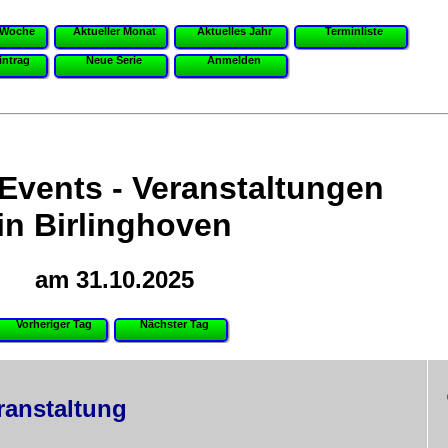
 Woche
Aktueller Monat
Aktuelles Jahr
Terminliste
intrag
Neue Serie
Anmelden
 Events - Veranstaltungen
in Birlinghoven
am 31.10.2025
Vorheriger Tag
Nächster Tag
ranstaltung