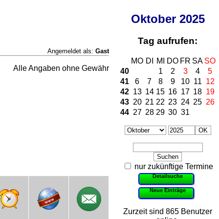
Oktober
2025
Tag aufrufen:
Angemeldet als:
Gast
MO
DI
MI
DO
FR
SA
SO
Alle Angaben ohne Gewähr
40
1
2
3
4
5
41
6
7
8
9
10
11
12
42
13
14
15
16
17
18
19
43
20
21
22
23
24
25
26
44
27
28
29
30
31
nur zukünftige Termine
Detailsuche
Neue Einträge
Zurzeit sind 865 Benutzer