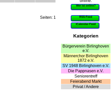
online.
Wer ist online?
RSS-Feed
Seiten: 1
iCalendar-Feed
Kategorien
Bürgerverein Birlinghoven
e.V.
Männerchor Birlinghoven
1872 e.V.
SV 1948 Birlinghoven e.V.
Die Pappnasen e.V.
Seniorentreff
Feierabend Markt
Privat / Andere