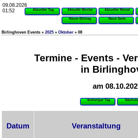
09.08.2026
Aktueller Tag
Aktuelle Woche
Aktueller Monat
01:52
Neuer Eintrag
Neue Serie
Birlinghoven Events »
2025
»
Oktober
» 08
Termine - Events - Ve
in Birlingh
am 08.10.202
Vorheriger Tag
Nächste
Datum
Veranstaltung