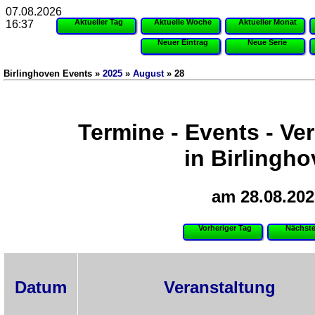
07.08.2026
Aktueller Tag
Aktuelle Woche
Aktueller Monat
16:37
Neuer Eintrag
Neue Serie
Birlinghoven Events »
2025
»
August
» 28
Termine - Events - Ve
in Birlingh
am 28.08.202
Vorheriger Tag
Nächste
Datum
Veranstaltung