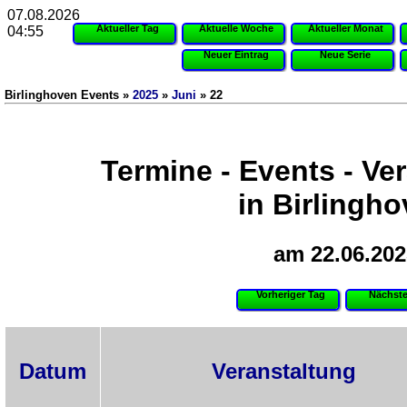
07.08.2026
Aktueller Tag
Aktuelle Woche
Aktueller Monat
04:55
Neuer Eintrag
Neue Serie
Birlinghoven Events »
2025
»
Juni
» 22
Termine - Events - Ve
in Birlingh
am 22.06.202
Vorheriger Tag
Nächste
Datum
Veranstaltung