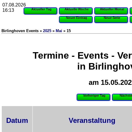
07.08.2026
Aktueller Tag
Aktuelle Woche
Aktueller Monat
16:13
Neuer Eintrag
Neue Serie
Birlinghoven Events »
2025
»
Mai
» 15
Termine - Events - Ve
in Birlingh
am 15.05.202
Vorheriger Tag
Nächste
Datum
Veranstaltung