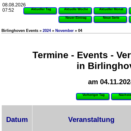
08.08.2026
Aktueller Tag
Aktuelle Woche
Aktueller Monat
07:52
Neuer Eintrag
Neue Serie
Birlinghoven Events »
2024
»
November
» 04
Termine - Events - Ve
in Birlingh
am 04.11.202
Vorheriger Tag
Nächste
Datum
Veranstaltung