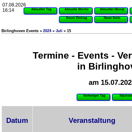
07.08.2026
Aktueller Tag
Aktuelle Woche
Aktueller Monat
16:14
Neuer Eintrag
Neue Serie
Birlinghoven Events »
2024
»
Juli
» 15
Termine - Events - Ve
in Birlingh
am 15.07.202
Vorheriger Tag
Nächste
Datum
Veranstaltung