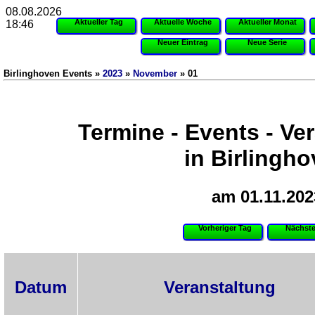
08.08.2026
Aktueller Tag
Aktuelle Woche
Aktueller Monat
18:46
Neuer Eintrag
Neue Serie
Birlinghoven Events »
2023
»
November
» 01
Termine - Events - Ve
in Birlingh
am 01.11.202
Vorheriger Tag
Nächste
Datum
Veranstaltung